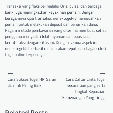
Transaksi yang fleksibel melalui Qris, pulsa, dan berbagai
bank juga meningkatkan keyakinan pemain. Dengan
beragamnya opsi transaksi, nenektogel4d memudahkan
pemain untuk melakukan deposit dan penarikan dana.
Ragam metode pembayaran yang diterima membuat setiap
pengguna menyadari lebih nyaman dan puas saat
berinteraksi dengan situs ini. Dengan semua aspek ini,
nenektogel4d berhasil menciptakan reputasi sebagai solusi
togel online terpercaya.
Post
⟵
⟶
navigation
Cara Sukses Togel HK: Saran
Cara Daftar Cinta Togel
dan Trik Paling Baik
secara Gampang serta
Tingkat Kepastian
Kemenangan Yang Tinggi
Related Posts