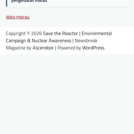
pengeluaran macau
data macau
Copyright © 2026
Save the Reactor | Environmental
Campaign & Nuclear Awareness
| Newsbreak
Magazine by
Ascendoor
| Powered by
WordPress
.