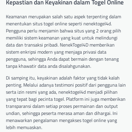
Kepastian dan Keyakinan dalam Togel Online
Keamanan merupakan salah satu aspek terpenting dalam
menentukan situs togel online seperti nenektogel4d.
Pengguna perlu menjamin bahwa situs yang 2 orang pilih
memiliki sistem keamanan yang kuat untuk melindungi
data dan transaksi pribadi. NenekTogel4D memberikan
sistem enkripsi modern yang menjaga privasi data
pengguna, sehingga Anda dapat bermain dengan tenang
tanpa khawatir data anda disalahgunakan.
Di samping itu, keyakinan adalah faktor yang tidak kalah
penting. Melalui adanya testimoni positif dari pengguna lain
serta izin resmi yang ada, nenektogel4d menjadi pilihan
yang tepat bagi pecinta togel. Platform ini juga memberikan
transparansi dalam setiap proses permainan dan output
undian, sehingga peserta merasa aman dan dihargai. Ini
menawarkan pengalaman mengakses togel online yang
lebih memuaskan.