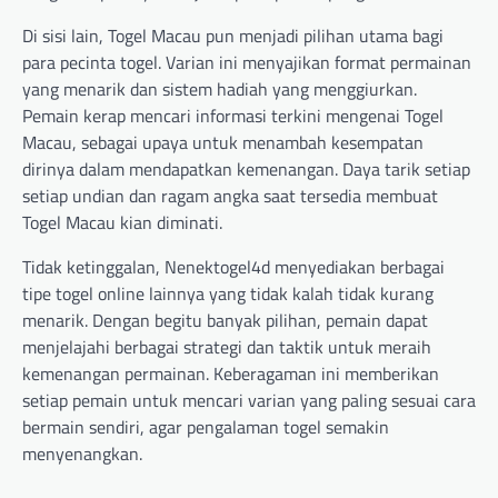
Di sisi lain, Togel Macau pun menjadi pilihan utama bagi
para pecinta togel. Varian ini menyajikan format permainan
yang menarik dan sistem hadiah yang menggiurkan.
Pemain kerap mencari informasi terkini mengenai Togel
Macau, sebagai upaya untuk menambah kesempatan
dirinya dalam mendapatkan kemenangan. Daya tarik setiap
setiap undian dan ragam angka saat tersedia membuat
Togel Macau kian diminati.
Tidak ketinggalan, Nenektogel4d menyediakan berbagai
tipe togel online lainnya yang tidak kalah tidak kurang
menarik. Dengan begitu banyak pilihan, pemain dapat
menjelajahi berbagai strategi dan taktik untuk meraih
kemenangan permainan. Keberagaman ini memberikan
setiap pemain untuk mencari varian yang paling sesuai cara
bermain sendiri, agar pengalaman togel semakin
menyenangkan.